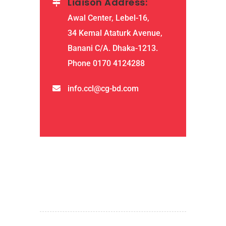
Liaison Address:
Awal Center, Lebel-16,
34 Kemal Ataturk Avenue,
Banani C/A. Dhaka-1213.
Phone 0170 4124288
info.ccl@cg-bd.com
QUICK LINKS
home
about us