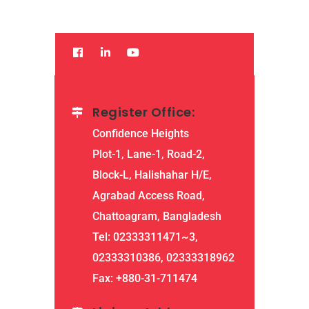
Register Office:
Confidence Heights
Plot-1, Lane-1, Road-2,
Block-L, Halishahar H/E,
Agrabad Access Road,
Chattoagram, Bangladesh
Tel: 02333311471~3,
02333310386, 02333318962
Fax: +880-31-711474