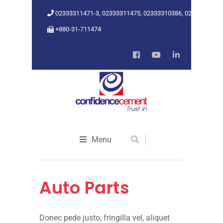
02333311471-3, 02333311475, 02333310386, 02333318962
+880-31-711474
Menu
Auto Parts
Donec pede justo, fringilla vel, aliquet