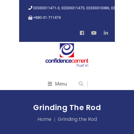
02333311471-3, 02333311475, 02333310386, 02333318962
+880-31-711474
Menu
Grinding The Rod
Home
Grinding the Rod