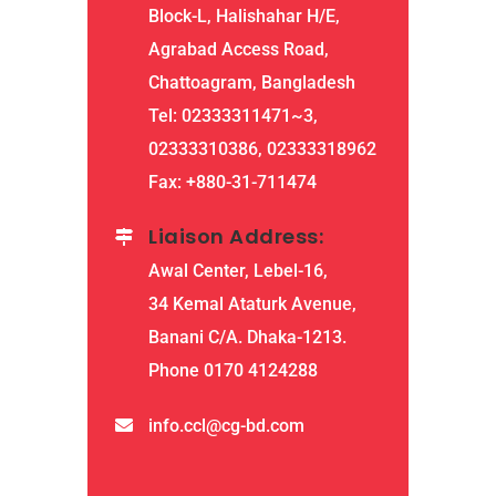
Block-L, Halishahar H/E,
Agrabad Access Road,
Chattoagram, Bangladesh
Tel: 02333311471~3,
02333310386, 02333318962
Fax: +880-31-711474
Liaison Address:
Awal Center, Lebel-16,
34 Kemal Ataturk Avenue,
Banani C/A. Dhaka-1213.
Phone 0170 4124288
info.ccl@cg-bd.com