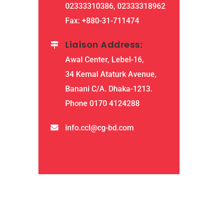
02333310386, 02333318962
Fax: +880-31-711474
Liaison Address:
Awal Center, Lebel-16,
34 Kemal Ataturk Avenue,
Banani C/A. Dhaka-1213.
Phone 0170 4124288
info.ccl@cg-bd.com
QUICK LINKS