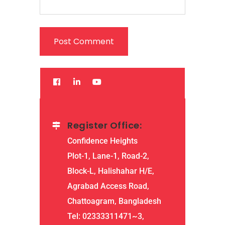
Register Office:
Confidence Heights
Plot-1, Lane-1, Road-2,
Block-L, Halishahar H/E,
Agrabad Access Road,
Chattoagram, Bangladesh
Tel: 02333311471~3,