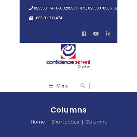
02333311471-3, 02333311475, 02333310386, 02333318962
+880-31-711474
Menu
Columns
Home
Shortcodes
Columns